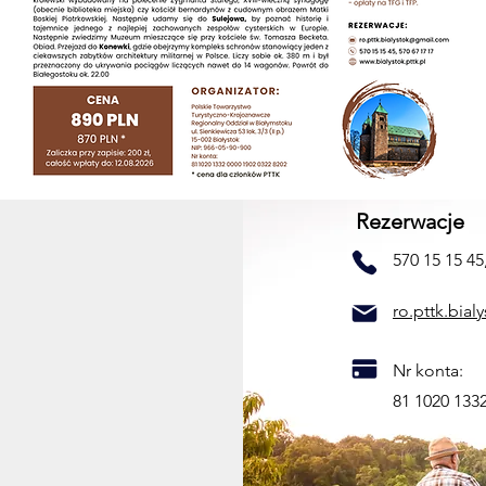
Rezerwacje
570 15 15 45
ro.pttk.bia
Nr konta:
81 1020 133