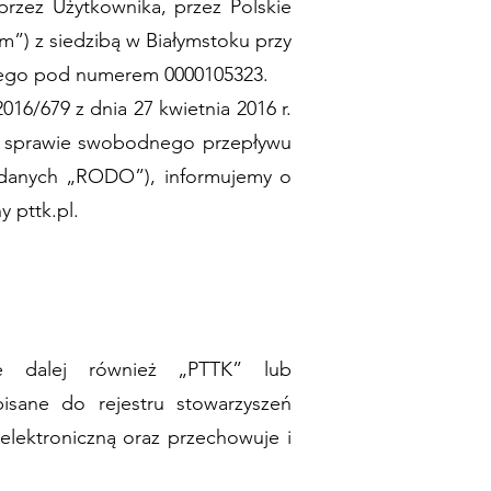
przez Użytkownika, przez Polskie
”) z siedzibą w Białymstoku przy
dowego pod numerem 0000105323.
16/679 z dnia 27 kwietnia 2016 r.
w sprawie swobodnego przepływu
e danych „RODO”), informujemy o
 pttk.pl.
ane dalej również „PTTK” lub
pisane do rejestru stowarzyszeń
lektroniczną oraz przechowuje i