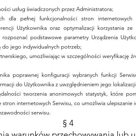
jności usług świadczonych przez Administratora;
ch dla pełnej funkcjonalności stron internetowych
rencji Użytkownika oraz optymalizacji korzystania ze
ją rozpoznać podstawowe parametry Urządzenia Użytk
 do jego indywidualnych potrzeb;
nerskiego, umożliwiając w szczególności weryfikację 
wnika poprawnej konfiguracji wybranych funkcji Serwi
macji do Użytkownika z uwzględnieniem jego lokalizacji
ądalności tworzenia anonimowych statystyk, które po
 stron internetowych Serwisu, co umożliwia ulepszanie ic
ezawodności serwisu.
§ 4
enia warunków przechowywania lub u