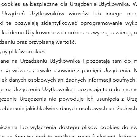
 cookies są bezpieczne dla Urządzenia Użytkownika. W 
 Urządzeń Użytkowników wirusów lub innego nie
iki te pozwalają zidentyfikować oprogramowanie wyko
e każdemu Użytkownikowi. cookies zazwyczaj zawierają 
zeniu oraz przypisaną wartość.
ypy plików cookies:
wane na Urządzeniu Użytkownika i pozostają tam do m
cje są wówczas trwale usuwane z pamięci Urządzenia. 
wiek danych osobowych ani żadnych informacji poufnych 
ne na Urządzeniu Użytkownika i pozostają tam do mome
yłączenie Urządzenia nie powoduje ich usunięcia z Ur
pobieranie jakichkolwiek danych osobowych ani żadnych
iczenia lub wyłączenia dostępu plików cookies do s
anie ze Serwisu będzie możliwe, poza funkcjami, które