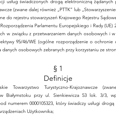
zacji usług świadczonych drogą elektroniczną żądanych 
awcze (zwane dalej również „PTTK” lub „Stowarzyszeniem
pisane do rejestru stowarzyszeń Krajowego Rejestru Są
ozporządzenia Parlamentu Europejskiego i Rady (UE) 20
nych w związku z przetwarzaniem danych osobowych i 
yrektywy 95/46/WE (ogólne rozporządzenie o ochroni
 danych osobowych zebranych przy korzystaniu ze strony
§ 1
Definicje
skie Towarzystwo Turystyczno-Krajoznawcze (zw
w Białymstoku przy ul. Sienkiewicza 53 lok. 3/3, w
d numerem 0000105323, który świadczy usługi drogą e
 urządzeniach Użytkownika;