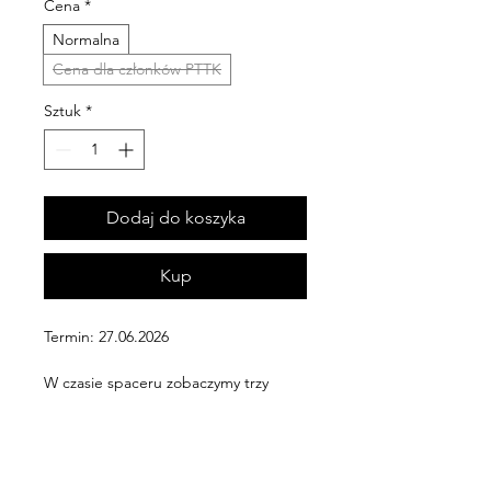
Cena
*
Normalna
Cena dla członków PTTK
Sztuk
*
Dodaj do koszyka
Kup
Termin: 27.06.2026
W czasie spaceru zobaczymy trzy 
najbardziej urokliwe zbiorniki wodne 
naszego regionu, przejdziemy 
całkiem zapomnianym traktem 
królewskim, zobaczymy najwyższy 